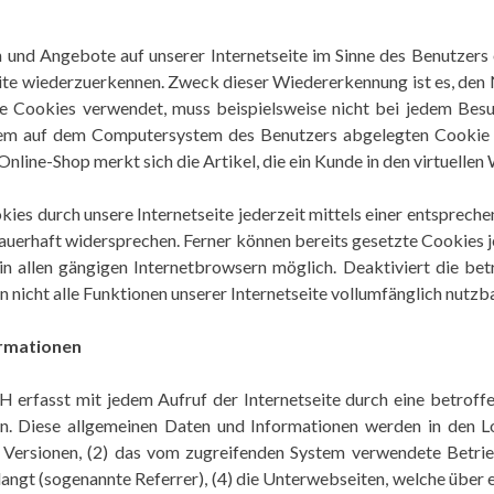
 und Angebote auf unserer Internetseite im Sinne des Benutzers
eite wiederzuerkennen. Zweck dieser Wiedererkennung ist es, den
 die Cookies verwendet, muss beispielsweise nicht bei jedem Bes
 dem auf dem Computersystem des Benutzers abgelegten Cookie 
ine-Shop merkt sich die Artikel, die ein Kunde in den virtuellen
ies durch unsere Internetseite jederzeit mittels einer entsprech
auerhaft widersprechen. Ferner können bereits gesetzte Cookies j
n allen gängigen Internetbrowsern möglich. Deaktiviert die be
nicht alle Funktionen unserer Internetseite vollumfänglich nutzba
ormationen
erfasst mit jedem Aufruf der Internetseite durch eine betroffe
. Diese allgemeinen Daten und Informationen werden in den Lo
ersionen, (2) das vom zugreifenden System verwendete Betriebs
angt (sogenannte Referrer), (4) die Unterwebseiten, welche über 